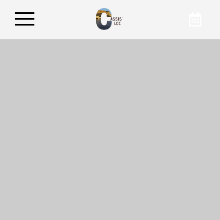
Buchen Sie Ihre
Wohnung
Wenn Sie auf unserer Website buchen,
erhalten Sie garantiert den besten Preis für
Ihre Unterkunft in Cassis. Um mehr über
unsere Unterkunft zu erfahren, kontaktieren
Sie Cassis'Loc per Telefon oder E-Mail!