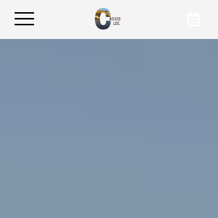
Réservez votre
appartement
En réservant sur notre site internet, vous avez
la garantie d’obtenir le meilleur tarif pour
votre hébergement à Cassis. Pour en savoir
plus sur nos hébergements, contactez
Cassis’Loc par téléphone ou par mail !