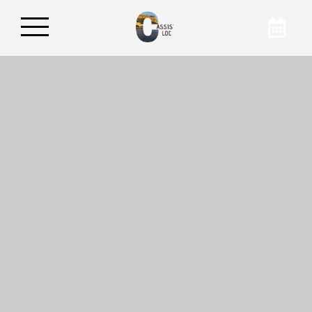
Réservez votre
appartement
En réservant sur notre site internet, vous avez
la garantie d’obtenir le meilleur tarif pour
votre hébergement à Cassis. Pour en savoir
plus sur nos hébergements, contactez
Cassis’Loc par téléphone ou par mail !