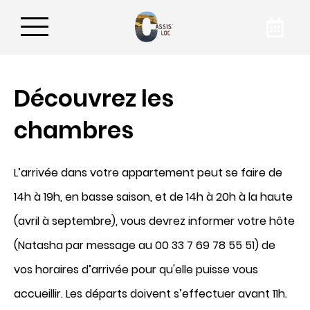
Réservez votre
Découvrez les
appartement
chambres
En réservant sur notre site internet, vous avez
L’arrivée dans votre appartement peut se faire de
la garantie d’obtenir le meilleur tarif pour
votre hébergement à Cassis. Pour en savoir
14h à 19h, en basse saison, et de 14h à 20h à la haute
plus sur nos hébergements, contactez
(avril à septembre), vous devrez informer votre hôte
Cassis’Loc par téléphone ou par mail !
(Natasha par message au 00 33 7 69 78 55 51) de
vos horaires d’arrivée pour qu'elle puisse vous
accueillir. Les départs doivent s’effectuer avant 11h.